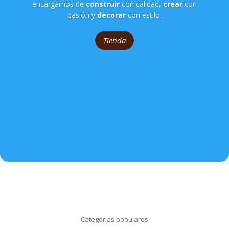
encargamos de
construir
con calidad,
crear
con
pasión y
decorar
con estilo.
Tienda
Categorias populares