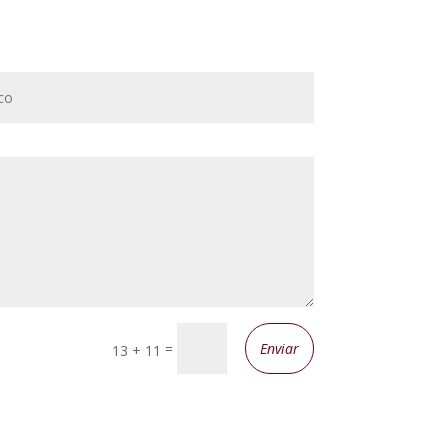
=
Enviar
13 + 11