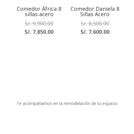
Comedor África 8
Comedor Daniela 8
sillas acero
Sillas Acero
El
El
S/.
9,900.00
S/.
8,500.00
precio
precio
El
El
S/.
7,850.00
S/.
7,600.00
original
original
precio
precio
era:
era:
actual
actual
S/. 9,900.00.
S/. 8,500.0
es:
es:
S/. 7,850.00.
S/. 7,600.
Te acompañamos en la remodelación de tu espacio