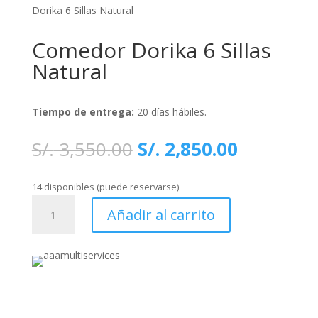
Dorika 6 Sillas Natural
Comedor Dorika 6 Sillas
Natural
Tiempo de entrega:
20 días hábiles.
El
El
S/.
3,550.00
S/.
2,850.00
precio
precio
original
actual
14 disponibles (puede reservarse)
era:
es:
Comedor
S/. 3,550.00.
S/. 2,850
Añadir al carrito
Dorika
6
Sillas
Natural
cantidad