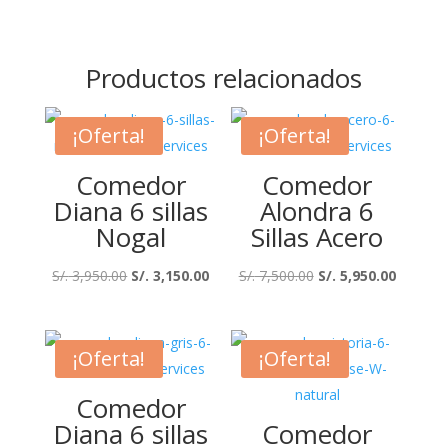
Productos relacionados
¡Oferta!
¡Oferta!
Comedor
Comedor
Diana 6 sillas
Alondra 6
Nogal
Sillas Acero
El
El
El
El
S/.
3,950.00
S/.
3,150.00
S/.
7,500.00
S/.
5,950.00
precio
precio
precio
precio
original
actual
original
actual
era:
es:
era:
es:
¡Oferta!
¡Oferta!
S/. 3,950.00.
S/. 3,150.00.
S/. 7,500.00.
S/. 5,95
Comedor
Diana 6 sillas
Comedor