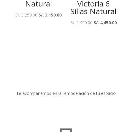
Natural
Victoria 6
Sillas Natural
El
El
S/.
3,250.00
S/.
3,150.00
precio
precio
El
El
S/.
5,450.00
S/.
4,450.00
original
actual
precio
precio
era:
es:
original
actual
S/. 3,250.00.
S/. 3,150.00.
era:
es:
S/. 5,450.00.
S/. 4,45
Te acompañamos en la remodelación de tu espacio