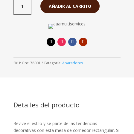
S/. 2,750.00.
S/. 2,050
Comedor
AÑADIR AL CARRITO
Grecia
4
Sillas
Natural
cantidad
SKU:
Gre178001
Categoría:
Aparadores
Detalles del producto
Revive el estilo y sé parte de las tendencias
decorativas con esta mesa de comedor rectangular, Si