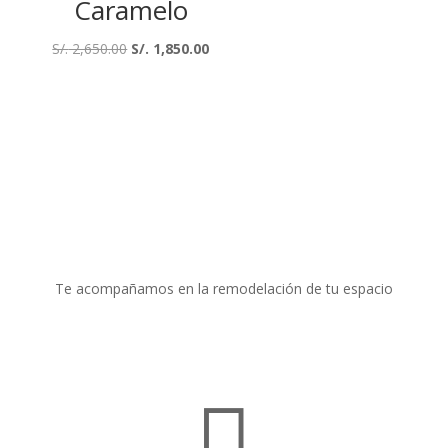
Caramelo
El
El
S/.
2,650.00
S/.
1,850.00
precio
precio
original
actual
era:
es:
S/. 2,650.00.
S/. 1,850.00.
Te acompañamos en la remodelación de tu espacio
