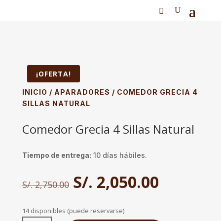
¡OFERTA!
INICIO
/
APARADORES
/ COMEDOR GRECIA 4
SILLAS NATURAL
Comedor Grecia 4 Sillas Natural
Tiempo de entrega:
10 días hábiles.
El
El
S/.
2,050.00
S/.
2,750.00
precio
precio
original
actual
era:
es:
14 disponibles (puede reservarse)