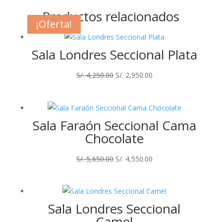
Productos relacionados
¡Oferta!
¡Oferta!
¡Oferta!
¡Oferta!
Sala Londres Seccional Plata
El
El
S/.
4,250.00
S/.
2,950.00
precio
precio
original
actual
era:
es:
Sala Faraón Seccional Cama
S/. 4,250.00.
S/. 2,950.00.
Chocolate
El
El
S/.
5,650.00
S/.
4,550.00
precio
precio
original
actual
era:
es:
Sala Londres Seccional
S/. 5,650.00.
S/. 4,550.00.
Camel