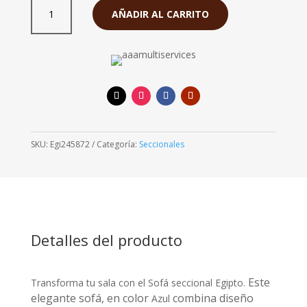
S/. 5,280.00.
S/. 4,150
Sala
AÑADIR AL CARRITO
Egipto
Seccional
Azul
cantidad
SKU:
Egi245872
Categoría:
Seccionales
Detalles del producto
Este
Transforma tu sala con el Sofá seccional Egipto.
elegante sofá, en color
combina diseño
Azul