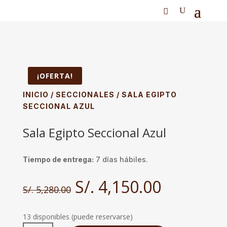
¡OFERTA!
INICIO
/
SECCIONALES
/ SALA EGIPTO
SECCIONAL AZUL
Sala Egipto Seccional Azul
Tiempo de entrega:
7 días hábiles.
El
El
S/.
4,150.00
S/.
5,280.00
precio
precio
original
actual
era:
es:
13 disponibles (puede reservarse)