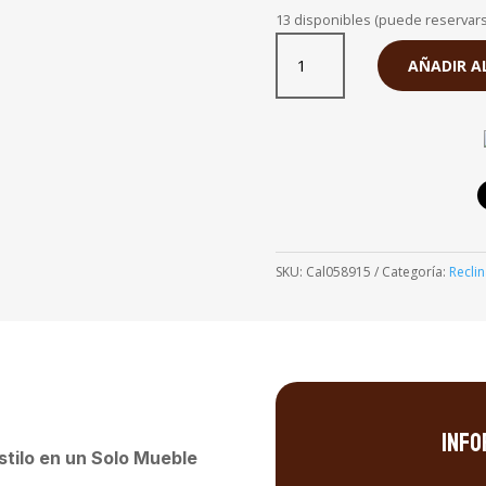
original
13 disponibles (puede reservar
era:
Sillón
S/. 2,58
Cali
AÑADIR A
Reclinable
Eléctrico
Terra
cantidad
SKU:
Cal058915
Categoría:
Recli
Info
Estilo en un Solo Mueble