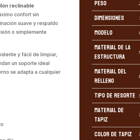
Peso
llón reclinable
áximo confort sin
Dimensiones
clinación suave y respaldo
Modelo
evisión o simplemente
Material de la
stente y fácil de limpiar,
estructura
ndan un soporte ideal
Material del
erno se adapta a cualquier
relleno
Tipo de resorte
Material de
tapiz
to
Color de tapiz