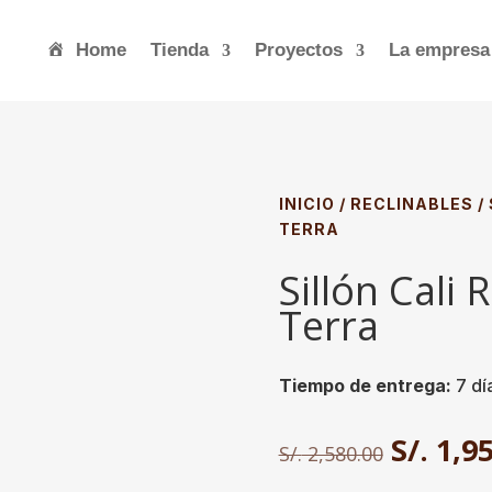
Home
Tienda
Proyectos
La empresa
INICIO
/
RECLINABLES
/
TERRA
Sillón Cali 
Terra
Tiempo de entrega:
7 día
El
S/.
1,95
S/.
2,580.00
precio