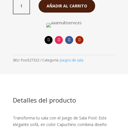
S/. 4,290.00.
S/. 3,100
Sofá
AÑADIR AL CARRITO
Pool
3-
2
Capuchino
cantidad
SKU:
Poo527322
Categoría:
Juegos de sala
Detalles del producto
Transforma tu sala con el Juego de Sala Pool. Este
elegante sofá, en color Capuchino combina diseño