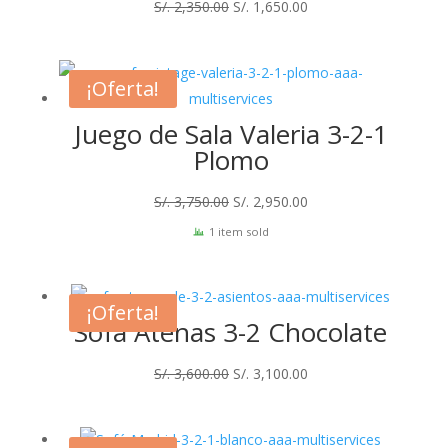
El
El
S/.
2,350.00
S/.
1,650.00
precio
precio
original
actual
era:
es:
¡Oferta!
S/. 2,350.00.
S/. 1,650.00.
Juego de Sala Valeria 3-2-1
Plomo
El
El
S/.
3,750.00
S/.
2,950.00
precio
precio
1 item sold
original
actual
era:
es:
S/. 3,750.00.
S/. 2,950.00.
¡Oferta!
Sofá Atenas 3-2 Chocolate
El
El
S/.
3,600.00
S/.
3,100.00
precio
precio
original
actual