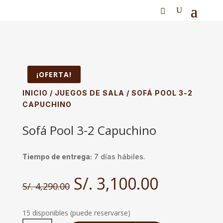
¡OFERTA!
INICIO
/
JUEGOS DE SALA
/ SOFÁ POOL 3-2
CAPUCHINO
Sofá Pool 3-2 Capuchino
Tiempo de entrega:
7 días hábiles.
El
El
S/.
3,100.00
S/.
4,290.00
precio
precio
original
actual
era:
es:
15 disponibles (puede reservarse)