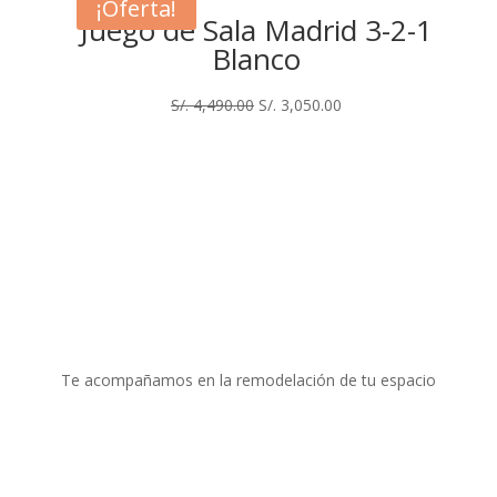
era:
es:
¡Oferta!
Juego de Sala Madrid 3-2-1
S/. 3,600.00.
S/. 3,100.00.
Blanco
El
El
S/.
4,490.00
S/.
3,050.00
precio
precio
original
actual
era:
es:
S/. 4,490.00.
S/. 3,050.00.
Te acompañamos en la remodelación de tu espacio