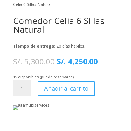
Celia 6 Sillas Natural
Comedor Celia 6 Sillas
Natural
Tiempo de entrega:
20 días hábiles.
El
El
S/.
5,300.00
S/.
4,250.00
precio
precio
original
actual
15 disponibles (puede reservarse)
era:
es:
Comedor
S/. 5,300.00.
S/. 4,250
Añadir al carrito
Celia
6
Sillas
Natural
cantidad