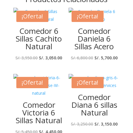
¡Oferta!
¡Oferta!
Comedor 6
Comedor
Sillas Cachito
Daniela 6
Natural
Sillas Acero
El
El
El
El
S/.
3,950.00
S/.
3,050.00
S/.
6,800.00
S/.
5,700.00
precio
precio
precio
precio
original
actual
original
actual
era:
es:
era:
es:
¡Oferta!
¡Oferta!
S/. 3,950.00.
S/. 3,050.00.
S/. 6,800.00.
S/. 5,70
Comedor
Comedor
Diana 6 sillas
Victoria 6
Natural
Sillas Natural
El
El
S/.
3,250.00
S/.
3,150.00
El
El
precio
precio
S/.
5,450.00
S/.
4,450.00