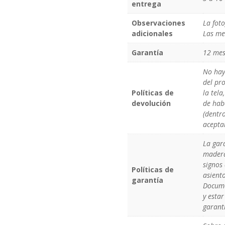
entrega
Observaciones
La foto
adicionales
Las me
Garantía
12 mes
No hay 
del pro
Políticas de
la tela
devolución
de hab
(dentro
acepta
La gara
madera
signos 
Políticas de
asiento
garantía
Docume
y estar
garant