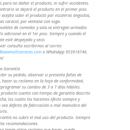
 para no dañar el producto, ni sufrir accidentes.
ntrario se dejará el producto en el primer piso.
 acepta subir el producto por escaleras angostas,
as caracol, por ventana con soga.
muebles de comedor y sala se entregan armados
to adicional en el 1er piso. Siempre y cuando el
te esté despejado y seco.
ier consulta escribirnos al correo
@aaamultiservices.com
o WhatsApp 953918746.
s!
la Garantía
cibir su pedido, observar si presenta fallas de
a, hacer su reclamo en la hoja de conformidad,
eprogramar su cambio de 3 a 7 días hábiles.
 producto cuenta con tiempo de garantía descrito
icha, los cuales los hacemos efecto siempre y
 sea defecto de fabricación o mal maniobra del
orte.
arantía no cubre el mal uso del producto. Siempre
 las recomendaciones.
aso tenga algún reclamo que hacer, puede