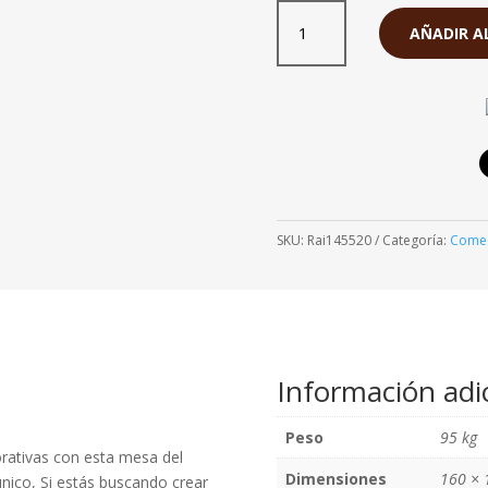
Comedor
S/. 6,45
Raíz
AÑADIR A
6
Sillas
Natural
cantidad
SKU:
Rai145520
Categoría:
Comed
Información adi
Peso
95 kg
corativas con esta mesa del
Dimensiones
160 × 
único, Si estás buscando crear