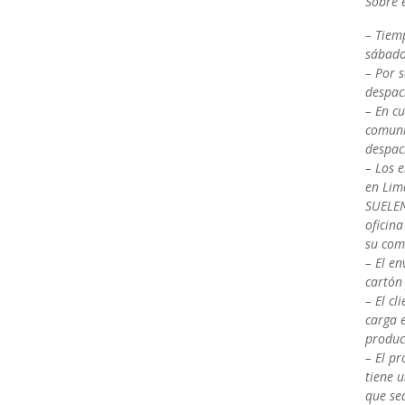
Sobre e
– Tiemp
sábado
– Por 
despac
– En c
comuni
despac
– Los e
en Lima
SUELEN 
oficin
su com
– El en
cartón 
– El cl
carga 
product
– El pr
tiene u
que sea