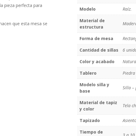
a pieza perfecta para
Modelo
Raíz.
Material de
lo hacen que esta mesa se
Madera
estructura
Forma de mesa
Rectan
Cantidad de sillas
6 unid
Color y acabado
Natura
Tablero
Piedra 
Modelo silla y
Silla –
base
Material de tapiz
Tela ch
y color
Tapizado
Asiento
Tiempo de
3 a 10 