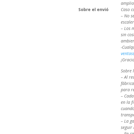
amplios
Sobre el envió
Caso co
– No se
escaler
– Los 
sin cos
ambien
-Cualqu
ventas
¡Gracia
Sobre 
– Al re
fábric
para r
– Cada
en la f
cuando
transp
– La g
seguir
– En c