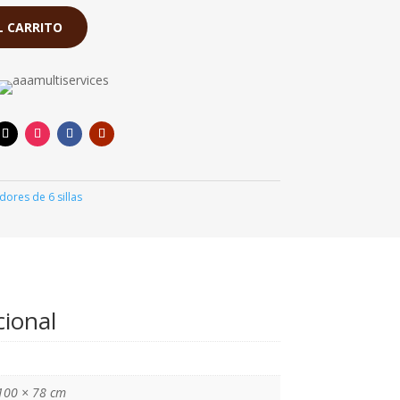
0.00.
S/. 5,250.00.
L CARRITO
ores de 6 sillas
cional
100 × 78 cm