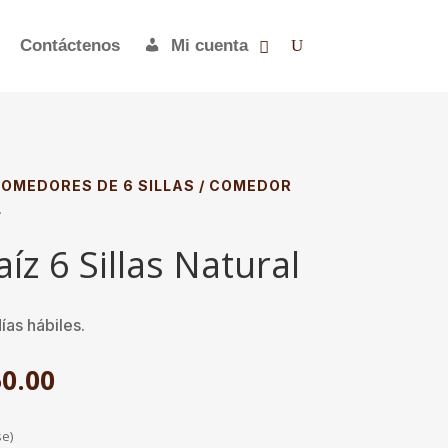
Contáctenos
Mi cuenta
OMEDORES DE 6 SILLAS
/ COMEDOR
L
z 6 Sillas Natural
ías hábiles.
El
0.00
precio
actual
se)
es: