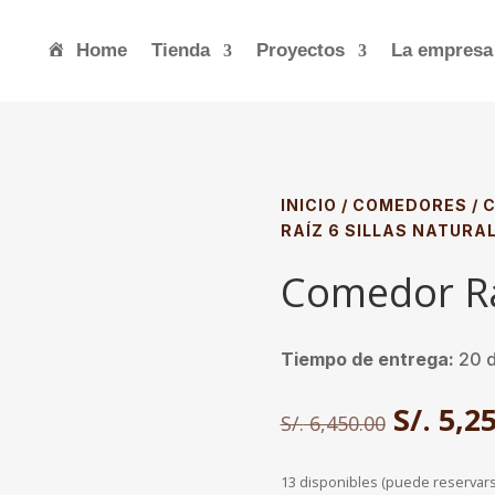
Home
Tienda
Proyectos
La empresa
INICIO
/
COMEDORES
/
C
RAÍZ 6 SILLAS NATURA
Comedor Raí
Tiempo de entrega:
20 d
El
S/.
5,25
S/.
6,450.00
precio
original
13 disponibles (puede reservar
era: