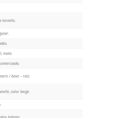
 tornillo.
gular.
ades.
l, mate.
sinterizada.
 parís / base – raíz.
enille, color beige.
.
días hábiles.