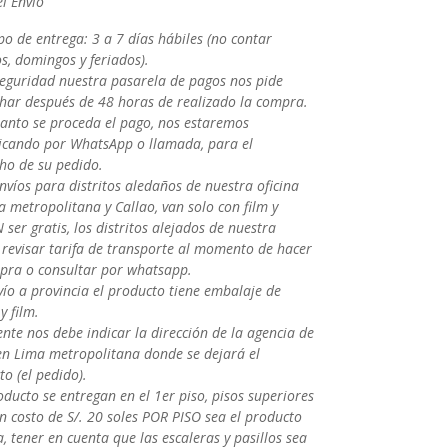
l Envío
o de entrega: 3 a 7 días hábiles (no contar
s, domingos y feriados).
seguridad nuestra pasarela de pagos nos pide
har después de 48 horas de realizado la compra.
uanto se proceda el pago, nos estaremos
cando por WhatsApp o llamada, para el
ho de su pedido.
nvíos para distritos aledaños de nuestra oficina
 metropolitana y Callao, van solo con film y
ser gratis, los distritos alejados de nuestra
a revisar tarifa de transporte al momento de hacer
pra o consultar por whatsapp.
vío a provincia el producto tiene embalaje de
y film.
iente nos debe indicar la dirección de la agencia de
en Lima metropolitana donde se dejará el
o (el pedido).
oducto se entregan en el 1er piso, pisos superiores
n costo de S/. 20 soles POR PISO sea el producto
, tener en cuenta que las escaleras y pasillos sea