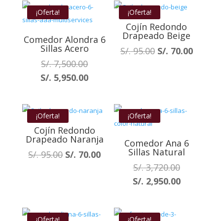
últimos
¡Oferta!
¡Oferta!
Cojín Redondo
Drapeado Beige
Comedor Alondra 6
Sillas Acero
El
El
S/.
95.00
S/.
70.00
El
precio
precio
S/.
7,500.00
precio
original
actual
El
S/.
5,950.00
original
era:
es:
precio
era:
S/. 95.00.
S/. 70.
actual
S/. 7,500.00.
es:
¡Oferta!
¡Oferta!
S/. 5,950.00.
Cojín Redondo
Drapeado Naranja
Comedor Ana 6
Sillas Natural
El
El
S/.
95.00
S/.
70.00
precio
precio
El
S/.
3,720.00
original
actual
precio
El
S/.
2,950.00
era:
es:
original
precio
S/. 95.00.
S/. 70.00.
era:
actual
S/. 3,720.0
es:
¡Oferta!
¡Oferta!