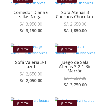
S/. 2,950.
Comedor Diana 6
Sofá Atenas 3
sillas Nogal
Cuerpos Chocolate
El
El
S/.
3,950.00
S/.
2,650.00
precio
precio
El
El
S/.
3,150.00
S/.
1,850.00
original
original
precio
precio
era:
era:
actual
actual
S/. 3,950.00.
S/. 2,650.0
es:
es:
¡Oferta!
¡Oferta!
S/. 3,150.00.
S/. 1,850.
Sofá Valeria 3-1
Juego de Sala
azul
Atenas 3-2-1 Bic
Marrón
El
S/.
2,650.00
El
S/.
4,690.00
precio
El
S/.
2,050.00
precio
El
S/.
3,750.00
original
precio
original
precio
era:
actual
era:
actual
S/. 2,650.00.
es:
S/. 4,690.0
es:
¡Oferta!
¡Oferta!
S/. 2,050.00.