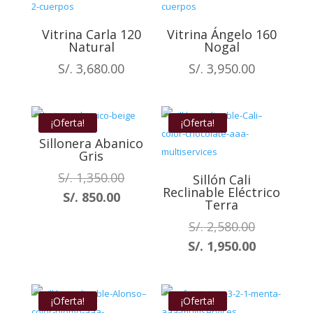
Vitrina Carla 120
Vitrina Ángelo 160
Natural
Nogal
S/.
3,680.00
S/.
3,950.00
¡Oferta!
¡Oferta!
Sillonera Abanico
Gris
El
S/.
1,350.00
Sillón Cali
Reclinable Eléctrico
precio
El
S/.
850.00
Terra
original
precio
El
S/.
2,580.00
era:
actual
precio
El
S/.
1,950.00
S/. 1,350.00.
es:
original
precio
S/. 850.00.
era:
actual
S/. 2,580.0
es:
¡Oferta!
¡Oferta!