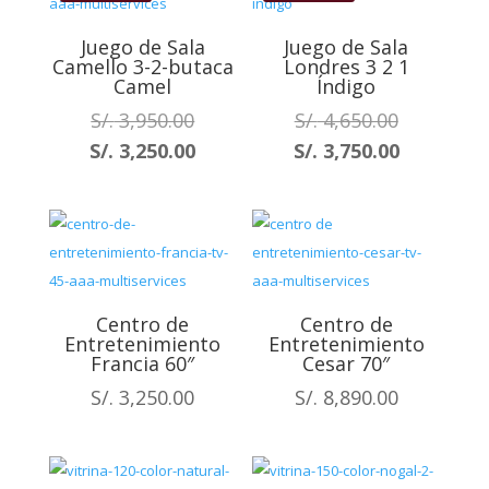
S/. 3,750.
Juego de Sala
Juego de Sala
Camello 3-2-butaca
Londres 3 2 1
Camel
Índigo
El
El
S/.
3,950.00
S/.
4,650.00
precio
precio
El
El
S/.
3,250.00
S/.
3,750.00
original
original
precio
precio
era:
era:
actual
actual
S/. 3,950.00.
S/. 4,650.0
es:
es:
S/. 3,250.00.
S/. 3,750.
Centro de
Centro de
Entretenimiento
Entretenimiento
Francia 60″
Cesar 70″
S/.
3,250.00
S/.
8,890.00