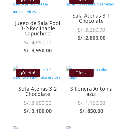
S/. 3,100.
S/. 3,250.00.
Sala Atenas 3-1
Chocolate
Juego de Sala Pool
3-2-Reclinable
El
S/.
3,250.00
Capuchino
precio
El
S/.
2,800.00
El
S/.
4,950.00
original
precio
precio
El
S/.
3,950.00
era:
actual
original
precio
S/. 3,250.0
es:
era:
actual
S/. 2,800.
S/. 4,950.00.
es:
¡Oferta!
¡Oferta!
S/. 3,950.00.
Sofá Atenas 3-2
Sillonera Antonia
Chocolate
azul
El
El
S/.
3,600.00
S/.
1,150.00
precio
precio
El
El
S/.
3,100.00
S/.
850.00
original
original
precio
precio
era:
era:
actual
actual