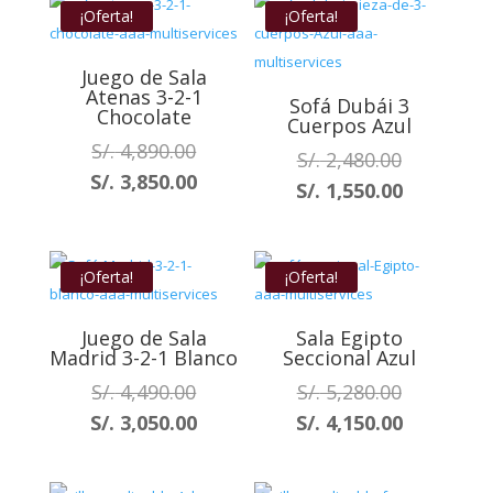
S/. 3,600.00.
S/. 1,150.0
es:
es:
¡Oferta!
¡Oferta!
S/. 3,100.00.
S/. 850.00.
Juego de Sala
Atenas 3-2-1
Sofá Dubái 3
Chocolate
Cuerpos Azul
El
S/.
4,890.00
El
S/.
2,480.00
precio
El
S/.
3,850.00
precio
El
S/.
1,550.00
original
precio
original
precio
era:
actual
era:
actual
S/. 4,890.00.
es:
S/. 2,480.0
es:
¡Oferta!
¡Oferta!
S/. 3,850.00.
S/. 1,550.
Juego de Sala
Sala Egipto
Madrid 3-2-1 Blanco
Seccional Azul
El
El
S/.
4,490.00
S/.
5,280.00
precio
precio
El
El
S/.
3,050.00
S/.
4,150.00
original
original
precio
precio
era:
era:
actual
actual